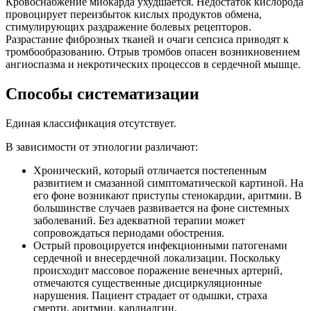
Кровоснабжение миокарда ухудшается. Недостаток кислорода
провоцирует переизбыток кислых продуктов обмена,
стимулирующих раздражение болевых рецепторов.
Разрастание фиброзных тканей и очаги сепсиса приводят к
тромбообразованию. Отрыв тромбов опасен возникновением
ангиоспазма и некротических процессов в сердечной мышце.
Способы систематизации
Единая классификация отсутствует.
В зависимости от этиологии различают:
Хронический, который отличается постепенным
развитием и смазанной симптоматической картиной. На
его фоне возникают приступы стенокардии, аритмии. В
большинстве случаев развивается на фоне системных
заболеваний. Без адекватной терапии может
сопровождаться периодами обострения.
Острый провоцируется инфекционными патогенами
сердечной и внесердечной локализации. Поскольку
происходит массовое поражение венечных артерий,
отмечаются существенные дисциркуляционные
нарушения. Пациент страдает от одышки, страха
смерти, аритмии, кардиалгии.