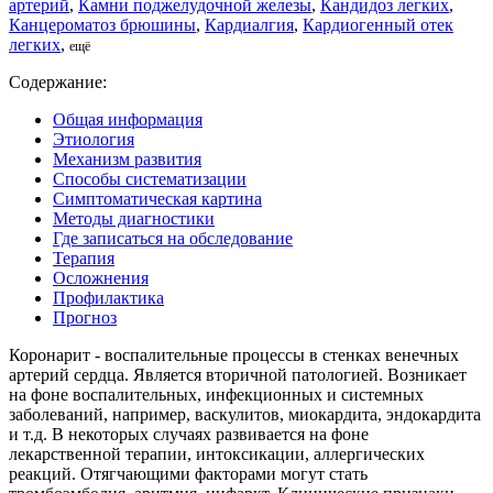
артерий
,
Камни поджелудочной железы
,
Кандидоз легких
,
Канцероматоз брюшины
,
Кардиалгия
,
Кардиогенный отек
легких
,
ещё
Содержание:
Общая информация
Этиология
Механизм развития
Способы систематизации
Симптоматическая картина
Методы диагностики
Где записаться на обследование
Терапия
Осложнения
Профилактика
Прогноз
Коронарит - воспалительные процессы в стенках венечных
артерий сердца. Является вторичной патологией. Возникает
на фоне воспалительных, инфекционных и системных
заболеваний, например, васкулитов, миокардита, эндокардита
и т.д. В некоторых случаях развивается на фоне
лекарственной терапии, интоксикации, аллергических
реакций. Отягчающими факторами могут стать