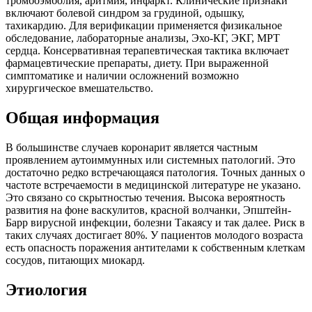
тромбоэмболия, аритмия, инфаркт. Клинические признаки
включают болевой синдром за грудиной, одышку,
тахикардию. Для верификации применяется физикальное
обследование, лабораторные анализы, Эхо-КГ, ЭКГ, МРТ
сердца. Консервативная терапевтическая тактика включает
фармацевтические препараты, диету. При выраженной
симптоматике и наличии осложнений возможно
хирургическое вмешательство.
Общая информация
В большинстве случаев коронарит является частным
проявлением аутоиммунных или системных патологий. Это
достаточно редко встречающаяся патология. Точных данных о
частоте встречаемости в медицинской литературе не указано.
Это связано со скрытностью течения. Высока вероятность
развития на фоне васкулитов, красной волчанки, Эпштейн-
Барр вирусной инфекции, болезни Такаясу и так далее. Риск в
таких случаях достигает 80%. У пациентов молодого возраста
есть опасность поражения антителами к собственным клеткам
сосудов, питающих миокард.
Этиология