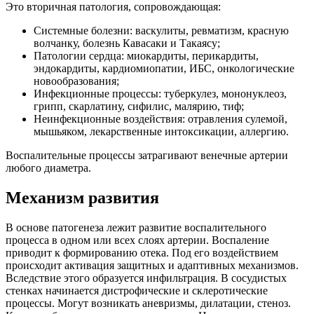
Это вторичная патология, сопровождающая:
Системные болезни: васкулиты, ревматизм, красную
волчанку, болезнь Кавасаки и Такаясу;
Патологии сердца: миокардиты, перикардиты,
эндокардиты, кардиомиопатии, ИБС, онкологические
новообразования;
Инфекционные процессы: туберкулез, мононуклеоз,
грипп, скарлатину, сифилис, малярию, тиф;
Неинфекционные воздействия: отравления сулемой,
мышьяком, лекарственные интоксикации, аллергию.
Воспалительные процессы затрагивают венечные артерии
любого диаметра.
Механизм развития
В основе патогенеза лежит развитие воспалительного
процесса в одном или всех слоях артерии. Воспаление
приводит к формированию отека. Под его воздействием
происходит активация защитных и адаптивных механизмов.
Вследствие этого образуется инфильтрация. В сосудистых
стенках начинается дистрофические и склеротические
процессы. Могут возникать аневризмы, дилатации, стеноз.