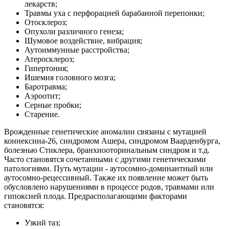
лекарств;
Травмы уха с перфорацией барабанной перепонки;
Отосклероз;
Опухоли различного генеза;
Шумовое воздействие, вибрация;
Аутоиммунные расстройства;
Атеросклероз;
Гипертония;
Ишемия головного мозга;
Баротравма;
Аэроотит;
Серные пробки;
Старение.
Врожденные генетические аномалии связаны с мутацией
коннексина-26, синдромом Ашера, синдромом Ваарденбурга,
болезнью Стиклера, бранхиооторинальным синдром и т.д.
Часто становятся сочетанными с другими генетическими
патологиями. Путь мутации - аутосомно-доминантный или
аутосомно-рецессивный. Также их появление может быть
обусловлено нарушениями в процессе родов, травмами или
гипоксией плода. Предрасполагающими факторами
становятся:
Узкий таз;