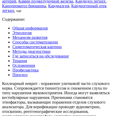
артерий
,
Камни поджелудочной железы
,
Кандидоз легких
,
Канцероматоз брюшины
,
Кардиалгия
,
Кардиогенный отек
легких
,
ещё
Содержание:
Общая информация
Этиология
Механизм развития
Способы систематизации
Симптоматическая картина
Методы диагностики
Где записаться на обследование
Терапия
Осложнения
Профилактика
Прогноз
Кохлеарный неврит - поражение улитковой части слухового
нерва. Сопровождается тиннитусом и снижением слуха по
типу нарушения звуковосприятия. Иногда могут выявляться
вестибулярные нарушения. Причинами становятся
этиофакторы, вызывающие поражения отделов слухового
анализатора. Для верификации проводят аудиометрию,
отоскопию, рентгенографические исследования,