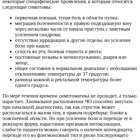
некоторые специфические проявления, к которым относятся
следующие симптомы:
первичная ноющая, тупая боль в области пупка;
миграция болезненности в правую подвздошную зону
через несколько часов от начала приступа с заметным
усилением синдрома;
отсутствие иррадиации в другие отделы, но усиление
боли при кашле;
сухость во рту, болевая тошнота и рвота;
постоянные позывы к мочеиспусканию, диарея или
запор;
общее состояние в нормальном диапазоне с небольшими
отклонениями температуры до 37 градусов;
разница кожной и ректальной температуры более
одного градуса.
По мере течения времени симптоматика не проходит, а только
нарастает. Аномальное расположение ЧО способно запутать
при начальной диагностике, так как отросток может
располагаться в малом тазу, в правом подреберье, ближе к
поясничной области. Но при усилении боли и переходе ее в
режущую форму, нарастании признаков интоксикации,
слабости пациента можно говорить о наличии аппендицита,
переходе его во флегмонозный тип и риске последующего