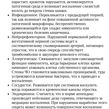
нарастает, кровоток нарушается, активизируется
патогенная среда и возникает воспаление слизистой
вплоть до некроза стенки кишки.
Инфекционное. Перекликается с предыдущей теорией,
так как возникает на фоне повышенной активности
патогенной микрофлоры, беспрепятственно
размножающейся при упадке иммунитета или
хронических болезнях кишечника.
Нейрорефлекторное. Нарушений нормальной работы
вегетативной нервной системы ведет к
систематическому спазмированию артерий, питающих
отросток, что в свою очередь способствует
тромбоэмболии и закупорке венозного оттока.
Аллергическое. Связывается с запуском самозащитной
функции иммунитета, когда барьерные клетки крови
начинают атаковать клетки собственного организма.
Стенка ЧО становится максимально проницаемой, туда
устремляются кишечные бактерии, что и приводит к
воспалению.
Сосудистое. Развивается при системном васкулите,
когда поражаются и кровеносные каналы отростка.
Эндокринное. Считается, что в норме аппендикс
производит небольшие дозы гормона, отвечающего за
медиацию воспаления. При нарушении выработки этого
секрета может возникнуть поверхностное воспаление