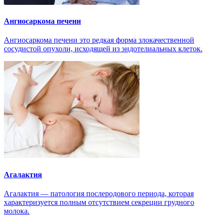
Ангиосаркома печени
Ангиосаркома печени это редкая форма злокачественной
сосудистой опухоли, исходящей из эндотелиальных клеток.
Агалактия
Агалактия — патология послеродового периода, которая
характеризуется полным отсутствием секреции грудного
молока.