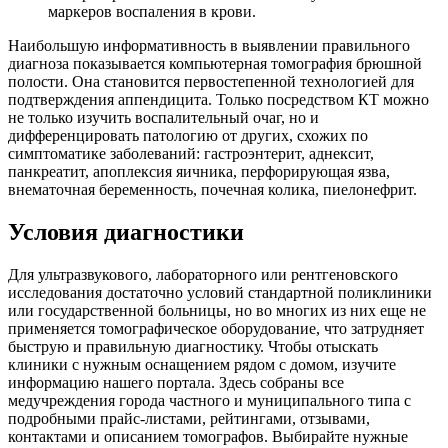
маркеров воспаления в крови.
Наибольшую информативность в выявлении правильного
диагноза показывается компьютерная томография брюшной
полости. Она становится первостепенной технологией для
подтверждения аппендицита. Только посредством КТ можно
не только изучить воспалительный очаг, но и
дифференцировать патологию от других, схожих по
симптоматике заболеваний: гастроэнтерит, аднексит,
панкреатит, апоплексия яичника, перфорирующая язва,
внематочная беременность, почечная колика, пиелонефрит.
Условия диагностики
Для ультразвукового, лабораторного или рентгеновского
исследования достаточно условий стандартной поликлиники
или государственной больницы, но во многих из них еще не
применяется томографическое оборудование, что затрудняет
быструю и правильную диагностику. Чтобы отыскать
клиники с нужным оснащением рядом с домом, изучите
информацию нашего портала. Здесь собраны все
медучреждения города частного и муниципального типа с
подробными прайс-листами, рейтингами, отзывами,
контактами и описанием томографов. Выбирайте нужные