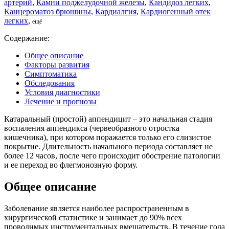
артерий
,
Камни поджелудочной железы
,
Кандидоз легких
,
Канцероматоз брюшины
,
Кардиалгия
,
Кардиогенный отек
легких
,
ещё
Содержание:
Общее описание
Факторы развития
Симптоматика
Обследования
Условия диагностики
Лечение и прогнозы
Катаральный (простой) аппендицит – это начальная стадия
воспаления аппендикса (червеобразного отростка
кишечника), при котором поражается только его слизистое
покрытие. Длительность начального периода составляет не
более 12 часов, после чего происходит обострение патологии
и ее переход во флегмонозную форму.
Общее описание
Заболевание является наиболее распространенным в
хирургической статистике и занимает до 90% всех
проводимых инструментальных вмешательств. В течение года