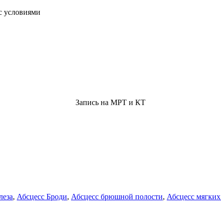
с условиями
Запись на МРТ и КТ
леза
,
Абсцесс Броди
,
Абсцесс брюшной полости
,
Абсцесс мягких