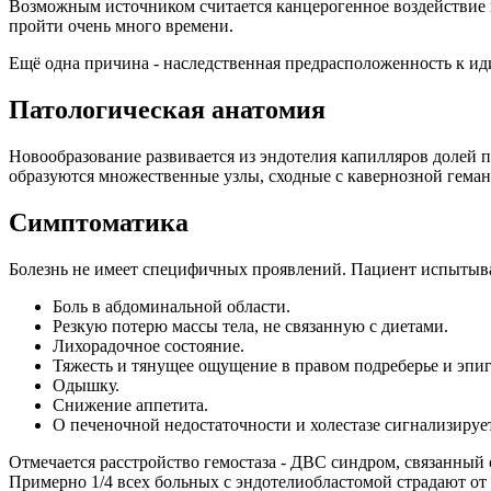
Возможным источником считается канцерогенное воздействие
пройти очень много времени.
Ещё одна причина - наследственная предрасположенность к и
Патологическая анатомия
Новообразование развивается из эндотелия капилляров долей 
образуются множественные узлы, сходные с кавернозной геманг
Симптоматика
Болезнь не имеет специфичных проявлений. Пациент испытыва
Боль в абдоминальной области.
Резкую потерю массы тела, не связанную с диетами.
Лихорадочное состояние.
Тяжесть и тянущее ощущение в правом подреберье и эпиг
Одышку.
Снижение аппетита.
О печеночной недостаточности и холестазе сигнализируе
Отмечается расстройство гемостаза - ДВС синдром, связанный
Примерно 1/4 всех больных с эндотелиобластомой страдают от 