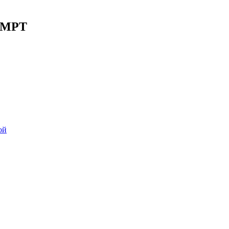
 МРТ
ой