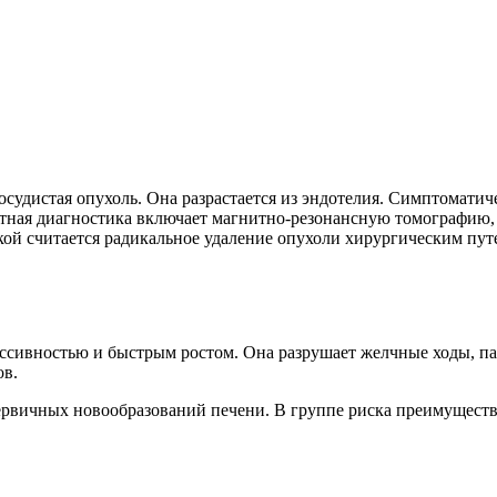
осудистая опухоль. Она разрастается из эндотелия. Симптоматиче
атная диагностика включает магнитно-резонансную томографию, 
ой считается радикальное удаление опухоли хирургическим пут
ссивностью и быстрым ростом. Она разрушает желчные ходы, па
ов.
первичных новообразований печени. В группе риска преимущест