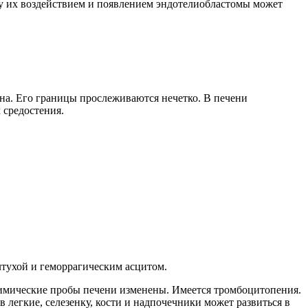
у их воздействием и появлением эндотелиобластомы может
на. Его границы прослеживаются нечетко. В печени
 средостения.
лтухой и геморрагическим асцитом.
охимические пробы печени изменены. Имеется тромбоцитопения.
легкие, селезенку, кости и надпочечники может развиться в