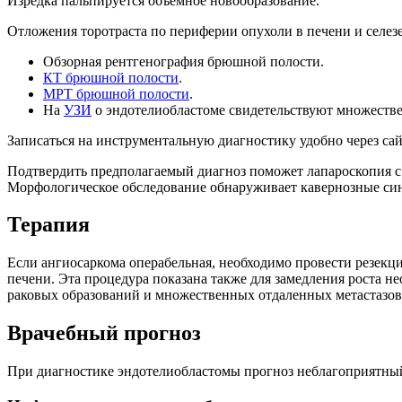
Изредка пальпируется объемное новообразование.
Отложения торотраста по периферии опухоли в печени и селезе
Обзорная рентгенография брюшной полости.
КТ брюшной полости
.
МРТ брюшной полости
.
На
УЗИ
о эндотелиобластоме свидетельствуют множестве
Записаться на инструментальную диагностику удобно через са
Подтвердить предполагаемый диагноз поможет лапароскопия с
Морфологическое обследование обнаруживает кавернозные си
Терапия
Если ангиосаркома операбельная, необходимо провести резек
печени. Эта процедура показана также для замедления роста 
раковых образований и множественных отдаленных метастазов
Врачебный прогноз
При диагностике эндотелиобластомы прогноз неблагоприятный.