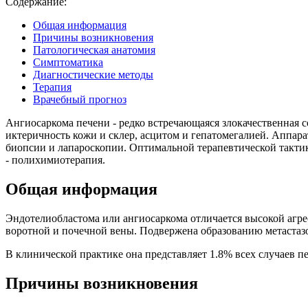
Содержание:
Общая информация
Причины возникновения
Патологическая анатомия
Симптоматика
Диагностические методы
Терапия
Врачебный прогноз
Ангиосаркома печени - редко встречающаяся злокачественная с
иктеричность кожи и склер, асцитом и гепатомегалией. Аппар
биопсии и лапароскопии. Оптимальной терапевтической тактик
- полихимиотерапия.
Общая информация
Эндотелиобластома или ангиосаркома отличается высокой агре
воротной и почечной вены. Подвержена образованию метастаз
В клинической практике она представляет 1.8% всех случаев 
Причины возникновения