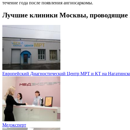
течение года после появления ангиосаркомы.
Лучшие клиники Москвы, проводящие
Европейский Диагностический Центр МРТ и КТ на Нагатинск
Медэксперт