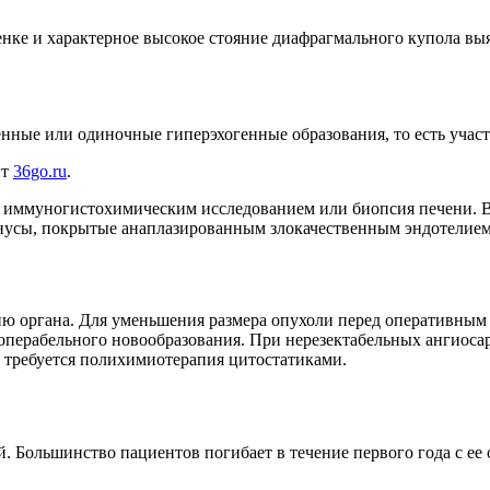
нке и характерное высокое стояние диафрагмального купола выя
нные или одиночные гиперэхогенные образования, то есть участ
йт
36go.ru
.
 иммуногистохимическим исследованием или биопсия печени. В
нусы, покрытые анаплазированным злокачественным эндотелием
цию органа. Для уменьшения размера опухоли перед оперативны
неоперабельного новообразования. При нерезектабельных ангиос
 требуется полихимиотерапия цитостатиками.
 Большинство пациентов погибает в течение первого года с ее