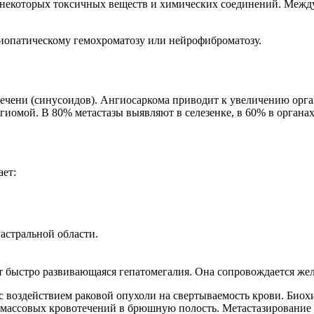
 некоторых токсичных веществ и химических соединений. Межд
диопатическому гемохроматозу или нейрофиброматозу.
печени (синусоидов). Ангиосаркома приводит к увеличению орга
иомой. В 80% метастазы выявляют в селезенке, в 60% в органах
ет:
астральной области.
т быстро развивающаяся гепатомегалия. Она сопровождается же
 с воздействием раковой опухоли на свертываемость крови. Би
массовых кровотечений в брюшную полость. Метастазирование в 