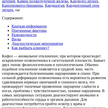
артерий
,
Камни поджелудочной железы
,
Кандидоз легких
,
Канцероматоз брюшины
,
Кардиалгия
,
Кардиогенный отек
легких
,
ещё
Содержание:
Краткая информация
Причинные факторы
Разновидности
Виды
Диагностические мероприятия
Как выбрать клинику?
Кифоз — аномальное отклонение, при котором происходит
искривление позвоночника в сагиттальной плоскости. Бывает
двух типов: физиологическим и патологическим. Обычно
подобное отклонение появляется в грудной зоне, часто
сопровождается болезненными ощущениями в спине. При
сильной деформации позвоночника есть вероятность развития
сдавливания нервных окончаний и спинного мозга, что
провоцирует типичные проявления: ощущение слабости в
ногах, проблемы с чувствительностью, тазовые нарушения. В
самых запущенных ситуациях диагностируют аномалии в
работоспособности сердца и органов дыхания. Для
диагностики потребуется пройти осмотр у врача и