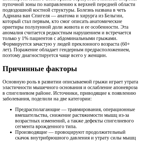
пупочной зоны по направлению к верхней передней области
подвздошной костной структуры. Болезнь названа в четь
Адриана ван Спигеля — анатома и хирурга из Бельгии,
который стал первым, кто смог описать анатомические
ориетиры полулунной доли живота и ее особенности. Эта
аномалия считается редкостным нарушением и встречается
только у 1% пациентов с абдоминальными грыжами.
Формируется зачастую у людей преклонного возраста (60+
лет). Поражение обладает гендерным предрасположением,
поэтому диагностируется чаще всего у женщин.
Причинные факторы
Основную роль в развитии описываемой грыжи играет утрата
эластичности мышечного основания и ослабление апоневроза
в спигелиевом районе. Источники, приводящие к появлению
заболевания, поделили на две категории:
Предрасполагающие — травмирования, операционные
вмешательства, снижение растяжимости мышц из-за
возрастных изменений, а также дефекты спигелиевого
сегмента врожденного типа.
Производящие — провоцируют продолжительный
скачок внутрибрюшного давления и утрату силы мышц