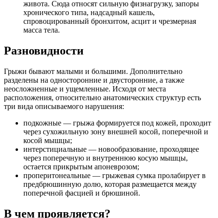
живота. Сюда относят сильную физнагрузку, запоры
хронического типа, надсадный кашель,
спровоцированный бронхитом, асцит и чрезмерная
масса тела.
Разновидности
Грыжи бывают малыми и большими. Дополнительно
разделены на односторонние и двусторонние, а также
неосложненные и ущемленные. Исходя от места
расположения, относительно анатомических структур есть
три вида описываемого нарушения:
подкожные — грыжа формируется под кожей, проходит
через сухожильную зону внешней косой, поперечной и
косой мышцы;
интерстициальные — новообразование, проходящее
через поперечную и внутреннюю косую мышцы,
остается прикрытым апоневрозом;
проперитонеальные — грыжевая сумка пролабирует в
предбрюшинную долю, которая размещается между
поперечной фасцией и брюшиной.
В чем проявляется?