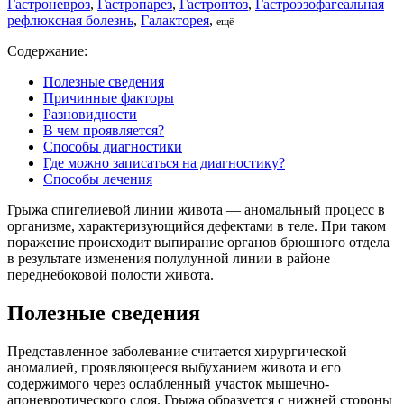
Гастроневроз
,
Гастропарез
,
Гастроптоз
,
Гастроэзофагеальная
рефлюксная болезнь
,
Галакторея
,
ещё
Содержание:
Полезные сведения
Причинные факторы
Разновидности
В чем проявляется?
Способы диагностики
Где можно записаться на диагностику?
Способы лечения
Грыжа спигелиевой линии живота — аномальный процесс в
организме, характеризующийся дефектами в теле. При таком
поражение происходит выпирание органов брюшного отдела
в результате изменения полулунной линии в районе
переднебоковой полости живота.
Полезные сведения
Представленное заболевание считается хирургической
аномалией, проявляющееся выбуханием живота и его
содержимого через ослабленный участок мышечно-
апоневротического слоя. Грыжа образуется с нижней стороны