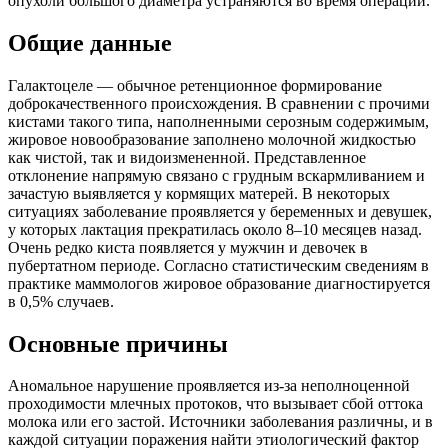
опухоли большого диаметра устраняются во время операции.
Общие данные
Галактоцеле — обычное ретенционное формирование
доброкачественного происхождения. В сравнении с прочими
кистами такого типа, наполненными серозным содержимым,
жировое новообразование заполнено молочной жидкостью
как чистой, так и видоизмененной. Представленное
отклонение напрямую связано с грудным вскармливанием и
зачастую выявляется у кормящих матерей. В некоторых
ситуациях заболевание проявляется у беременных и девушек,
у которых лактация прекратилась около 8–10 месяцев назад.
Очень редко киста появляется у мужчин и девочек в
пубертатном периоде. Согласно статистическим сведениям в
практике маммологов жировое образование диагностируется
в 0,5% случаев.
Основные причины
Аномальное нарушение проявляется из-за неполноценной
проходимости млечных протоков, что вызывает сбой оттока
молока или его застой. Источники заболевания различны, и в
каждой ситуации поражения найти этиологический фактор