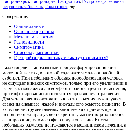
Гастроневроз
,
Гастропарез
,
Гастроптоз
,
Гастроэзофагеальная
рефлюксная болезнь
,
Галакторея
,
ещё
Содержание:
Общие данные
Основные причины
Механизм развития
Разновидности
Симптоматика
Способы диагностики
Где пройти диагностику и как туда записаться?
Галактоцеле — аномальный процесс формирования кисты
молочной железы, в которой содержится молокоподобный
субстрат. При небольших объемах новообразования человек
не ощущает никаких симптомов, только при его увеличении в
размерах появляется дискомфорт в районе груди и изменения,
при инфицировании дополняются проявления отравления.
Для установления окончательного заключения нужно учесть
сведения анамнеза, жалоб и визуального осмотра пациента. В
качестве инструментальных клинических приемов врачи
используют ультразвуковой скрининг, магнитно-резонансное
сканирование, маммографию и дуктографию. Кисты
небольших размеров не нуждаются в медицинском лечении, а