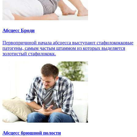
Абсцесс Броди
Первопричиной начала абсцесса выступают стафилококковые
патогены, самым частым штаммом из которых выделяется
золотистый стафилококк.
Абсцесс брюшной полости