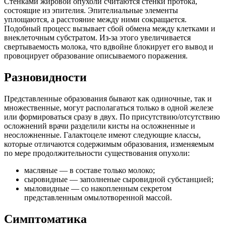
Стенками жировой опухоли считаются стенки протока,
состоящие из эпителия. Эпителиальные элементы
уплощаются, а расстояние между ними сокращается.
Подобный процесс вызывает сбой обмена между клетками и
внеклеточным субстратом. Из-за этого увеличивается
свертываемость молока, что вдвойне блокирует его вывод и
провоцирует образование описываемого поражения.
Разновидности
Представленные образования бывают как одиночные, так и
множественные, могут располагаться только в одной железе
или формироваться сразу в двух. По присутствию/отсутствию
осложнений врачи разделили кисты на осложненные и
неосложненные. Галактоцеле имеют следующие классы,
которые отличаются содержимым образования, изменяемым
по мере продолжительности существования опухоли:
масляные — в составе только молоко;
сыровидные — заполненые сыровидной субстанцией;
мыловидные — со накопленным секретом
представленным омылотворенной массой.
Симптоматика