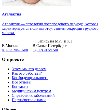
Агалактия
Агалактия — патология послеродового периода, которая
характеризуется полным отсутствием секреции грудного
молока.
Запись на МРТ и КТ
В Москве
В Санкт-Петербурге
8 (495) 204-31-00
8 (812) 413-97-01
О проекте
Зачем мы это делаем
Как это работает?
Конфиденциальность
Все отзывы
Контакты
Медицинским центрам
Справочник заболеваний
Партнёрство с нами
Общее