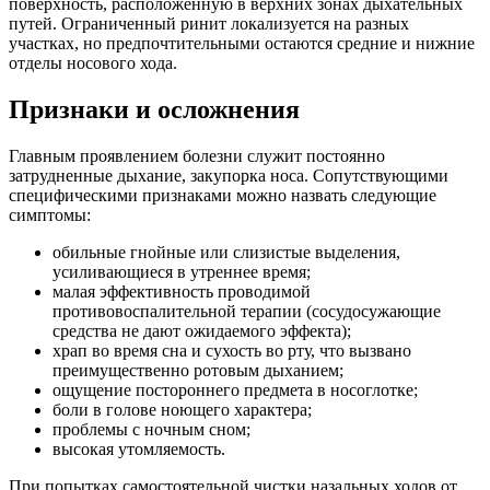
поверхность, расположенную в верхних зонах дыхательных
путей. Ограниченный ринит локализуется на разных
участках, но предпочтительными остаются средние и нижние
отделы носового хода.
Признаки и осложнения
Главным проявлением болезни служит постоянно
затрудненные дыхание, закупорка носа. Сопутствующими
специфическими признаками можно назвать следующие
симптомы:
обильные гнойные или слизистые выделения,
усиливающиеся в утреннее время;
малая эффективность проводимой
противовоспалительной терапии (сосудосужающие
средства не дают ожидаемого эффекта);
храп во время сна и сухость во рту, что вызвано
преимущественно ротовым дыханием;
ощущение постороннего предмета в носоглотке;
боли в голове ноющего характера;
проблемы с ночным сном;
высокая утомляемость.
При попытках самостоятельной чистки назальных ходов от