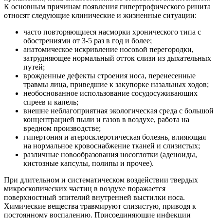
К основным причинам появления гипертрофического ринита
относят следующие клинические и жизненные ситуации:
часто повторяющиеся насморки хронического типа с
обострениями от 3-5 раз в год и более;
анатомическое искривление носовой перегородки,
затрудняющее нормальный отток слизи из дыхательных
путей;
врожденные дефекты строения носа, перенесенные
травмы лица, приведшие к закупорке назальных ходов;
необоснованное использование сосудосуживающих
спреев и капель;
внешне неблагоприятная экологическая среда с большой
концентрацией пыли и газов в воздухе, работа на
вредном производстве;
гипертония и атеросклеротическая болезнь, влияющая
на нормальное кровоснабжение тканей и слизистых;
различные новообразования носоглотки (аденоиды,
кистозные капсулы, полипы и прочее).
При длительном и систематическом воздействии твердых
микроскопических частиц в воздухе поражается
поверхностный эпителий внутренней выстилки носа.
Химические вещества травмируют слизистую, приводя к
постоянному воспалению. Присоединяющие инфекции