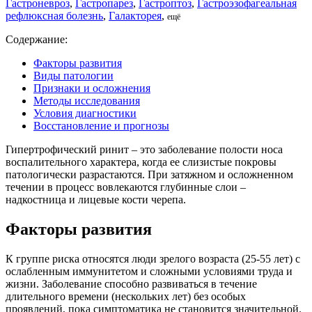
Гастроневроз
,
Гастропарез
,
Гастроптоз
,
Гастроэзофагеальная
рефлюксная болезнь
,
Галакторея
,
ещё
Содержание:
Факторы развития
Виды патологии
Признаки и осложнения
Методы исследования
Условия диагностики
Восстановление и прогнозы
Гипертрофический ринит – это заболевание полости носа
воспалительного характера, когда ее слизистые покровы
патологически разрастаются. При затяжном и осложненном
течении в процесс вовлекаются глубинные слои –
надкостница и лицевые кости черепа.
Факторы развития
К группе риска относятся люди зрелого возраста (25-55 лет) с
ослабленным иммунитетом и сложными условиями труда и
жизни. Заболевание способно развиваться в течение
длительного времени (нескольких лет) без особых
проявлений, пока симптоматика не становится значительной.