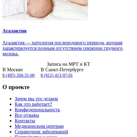
Агалактия
Агалактия — патология послеродового периода, которая
характеризуется полным отсутствием секреции грудного
молока.
Запись на МРТ и КТ
В Москве
В Санкт-Петербурге
8 (495) 204-31-00
8 (812) 413-97-01
О проекте
Зачем мы это делаем
Как это работает?
Конфиденциальность
Все отзывы
Контакты
Медицинским центрам
Справочник заболеваний