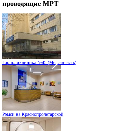
проводящие МРТ
Горполиклиника №45 (Медсанчасть)
Рэмси на Краснопролетарской