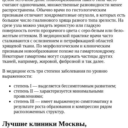
считают одиночными, множественные разновидности менее
распространены. Обычно врачи по гистологическим
признакам отличают хондроматозные опухоли, в которых есть
большое число гиалинового хряща разного типа зрелости. На
срезе узла можно увидеть зернистую или гладкую
поверхность почти прозрачного цвета с серо-белым или бело-
желтым оттенком. В медицинской практике врачи часто
сталкиваются с ослизнением и петрификацией областей
хрящевой ткани. По морфологическим и клиническим
признакам новообразование похоже на гамартохондрому.
Некоторые гамартомы могут содержать частицы других
тканей, например, жировой, фиброзной и так далее.
В медицине есть три степени заболевания по уровню
выраженности:
степень I — выделяется бессимптомным развитием;
степень II — характеризуется минимальными
проявлениями;
степень III — имеет выраженную симптоматику в
результате роста образования и компрессии рядом
расположенных структур.
Лучшие клиники Москвы,