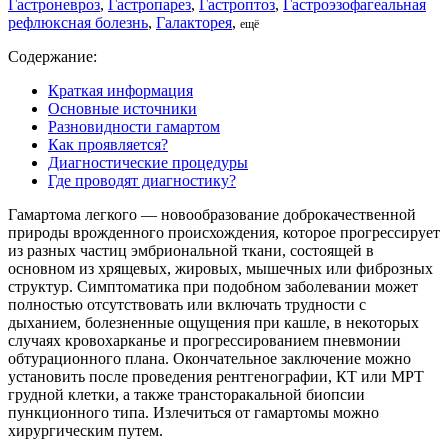
Гастроневроз
,
Гастропарез
,
Гастроптоз
,
Гастроэзофагеальная
рефлюксная болезнь
,
Галакторея
,
ещё
Содержание:
Краткая информация
Основные источники
Разновидности гамартом
Как проявляется?
Диагностические процедуры
Где проводят диагностику?
Гамартома легкого — новообразование доброкачественной
природы врожденного происхождения, которое прогрессирует
из разных частиц эмбриональной ткани, состоящей в
основном из хрящевых, жировых, мышечных или фиброзных
структур. Симптоматика при подобном заболевании может
полностью отсутствовать или включать трудности с
дыханием, болезненные ощущения при кашле, в некоторых
случаях кровохарканье и прогрессированием пневмонии
обтурационного плана. Окончательное заключение можно
установить после проведения рентгенографии, КТ или МРТ
грудной клетки, а также трансторакальной биопсии
пункционного типа. Излечиться от гамартомы можно
хирургическим путем.