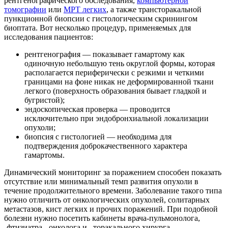
рентгенографического обследования,
компьютерной
томографии
или
МРТ легких
, а также трансторакальной
пункционной биопсии с гистологическим скринингом
биоптата. Вот несколько процедур, применяемых для
исследования пациентов:
рентгенография — показывает гамартому как
одиночную небольшую тень округлой формы, которая
располагается периферически с резкими и четкими
границами на фоне никак не деформированной ткани
легкого (поверхность образования бывает гладкой и
бугристой);
эндоскопическая проверка — проводится
исключительно при эндобронхиальной локализации
опухоли;
биопсия с гистологией — необходима для
подтверждения доброкачественного характера
гамартомы.
Динамический мониторинг за поражением способен показать
отсутствие или минимальный темп развития опухоли в
течение продолжительного времени. Заболевание такого типа
нужно отличить от онкологических опухолей, солитарных
метастазов, кист легких и прочих поражений. При подобной
болезни нужно посетить кабинеты врача-пульмонолога,
-фтизиатра, -онколога и –торакального хирурга.