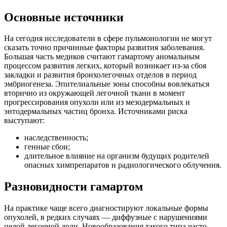
Основные источники
На сегодня исследователи в сфере пульмонологии не могут
сказать точно причинные факторы развития заболевания.
Большая часть медиков считают гамартому аномальным
процессом развития легких, который возникает из-за сбоя
закладки и развития бронхолегочных отделов в период
эмбриогенеза. Эпителиальные зоны способны вовлекаться
вторично из окружающей легочной ткани в момент
прогрессирования опухоли или из мезодермальных и
энтодермальных частиц бронха. Источниками риска
выступают:
наследственность;
генные сбои;
длительное влияние на организм будущих родителей
опасных химпрепаратов и радиологического облучения.
Разновидности гамартом
На практике чаще всего диагностируют локальные формы
опухолей, в редких случаях — диффузные с нарушениями
целой легочной доли. Новообразования такого типа часто