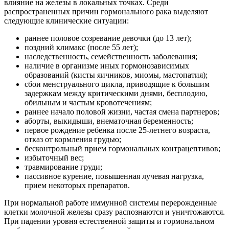
влияние на железы в локальных точках. Среди
распространенных причин гормонального рака выделяют
следующие клинические ситуации:
раннее половое созревание девочки (до 13 лет);
поздний климакс (после 55 лет);
наследственность, семейственность заболевания;
наличие в организме иных гормонозависимых
образований (кисты яичников, миомы, мастопатия);
сбои менструального цикла, приводящие к большим
задержкам между критическими днями, бесплодию,
обильным и частым кровотечениям;
раннее начало половой жизни, частая смена партнеров;
аборты, выкидыши, внематочная беременность;
первое рождение ребенка после 25-летнего возраста,
отказ от кормления грудью;
бесконтрольный прием гормональных контрацептивов;
избыточный вес;
травмирование груди;
пассивное курение, повышенная лучевая нагрузка,
прием некоторых препаратов.
При нормальной работе иммунной системы перерожденные
клетки молочной железы сразу распознаются и уничтожаются.
При падении уровня естественной защиты и гормональном