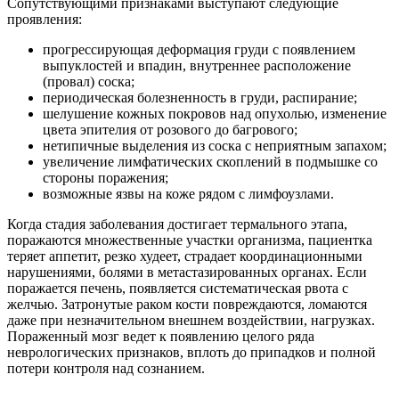
Сопутствующими признаками выступают следующие
проявления:
прогрессирующая деформация груди с появлением
выпуклостей и впадин, внутреннее расположение
(провал) соска;
периодическая болезненность в груди, распирание;
шелушение кожных покровов над опухолью, изменение
цвета эпителия от розового до багрового;
нетипичные выделения из соска с неприятным запахом;
увеличение лимфатических скоплений в подмышке со
стороны поражения;
возможные язвы на коже рядом с лимфоузлами.
Когда стадия заболевания достигает термального этапа,
поражаются множественные участки организма, пациентка
теряет аппетит, резко худеет, страдает координационными
нарушениями, болями в метастазированных органах. Если
поражается печень, появляется систематическая рвота с
желчью. Затронутые раком кости повреждаются, ломаются
даже при незначительном внешнем воздействии, нагрузках.
Пораженный мозг ведет к появлению целого ряда
неврологических признаков, вплоть до припадков и полной
потери контроля над сознанием.