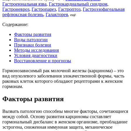
Гастроеюнальная язва
,
Гастрокардиальный синдром
,
Гастроневроз
,
Гастропарез
,
Гастроптоз
,
Гастроэзофагеальная
рефлюксная болезнь
,
Галакторея
,
ещё
Содержание:
Факторы развития
Виды патологии
Признаки болезни
Методы исследования
Условия диагностики
Восстановление и прогнозы
Гормонозависимый рак молочной железы (карцинома) – это
вид опухолевого заболевания злокачественной формы, часть
раковых клеток которого обладают рецепторами к женским
гормонам.
Факторы развития
Вызвать патологию способны многие факторы, сочетающиеся
между собой. Основу развития карциномы составляет
гормональный дисбаланс в женском организме, преобладание
эстрогена, сниженная иммунная защита, механическое