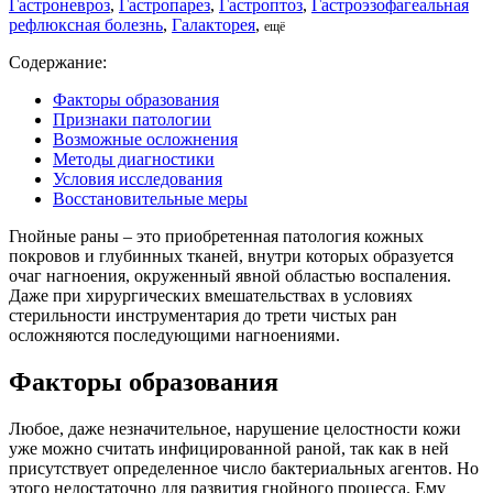
Гастроневроз
,
Гастропарез
,
Гастроптоз
,
Гастроэзофагеальная
рефлюксная болезнь
,
Галакторея
,
ещё
Содержание:
Факторы образования
Признаки патологии
Возможные осложнения
Методы диагностики
Условия исследования
Восстановительные меры
Гнойные раны – это приобретенная патология кожных
покровов и глубинных тканей, внутри которых образуется
очаг нагноения, окруженный явной областью воспаления.
Даже при хирургических вмешательствах в условиях
стерильности инструментария до трети чистых ран
осложняются последующими нагноениями.
Факторы образования
Любое, даже незначительное, нарушение целостности кожи
уже можно считать инфицированной раной, так как в ней
присутствует определенное число бактериальных агентов. Но
этого недостаточно для развития гнойного процесса. Ему