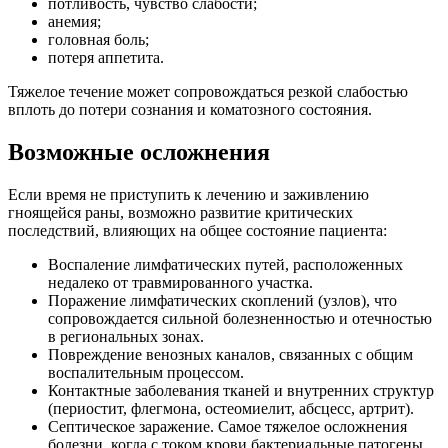
потливость, чувство слабости;
анемия;
головная боль;
потеря аппетита.
Тяжелое течение может сопровождаться резкой слабостью
вплоть до потери сознания и коматозного состояния.
Возможные осложнения
Если время не приступить к лечению и заживлению
гноящейся раны, возможно развитие критических
последствий, влияющих на общее состояние пациента:
Воспаление лимфатических путей, расположенных
недалеко от травмированного участка.
Поражение лимфатических скоплений (узлов), что
сопровождается сильной болезненностью и отечностью
в региональных зонах.
Повреждение венозных каналов, связанных с общим
воспалительным процессом.
Контактные заболевания тканей и внутренних структур
(периостит, флегмона, остеомиелит, абсцесс, артрит).
Септическое заражение. Самое тяжелое осложнения
болезни, когда с током крови бактериальные патогены