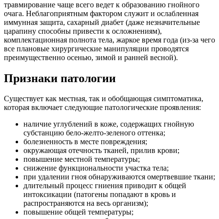
травмирование чаще всего ведет к образованию гнойного
очага. Неблагоприятным фактором служит и ослабленная
иммунная защита, сахарный диабет (даже незначительные
царапину способны привести к осложнениям),
комплектационная полнота тела, жаркое время года (из-за чего
все плановые хирургические манипуляции проводятся
преимущественно осенью, зимой и ранней весной).
Признаки патологии
Существует как местная, так и обобщающая симптоматика,
которая включает следующие патологические проявления:
наличие углублений в коже, содержащих гнойную
субстанцию бело-желто-зеленого оттенка;
болезненность в месте повреждения;
окружающая отечность тканей, прилив крови;
повышение местной температуры;
снижение функциональности участка тела;
при удалении гноя обнаруживаются омертвевшие ткани;
длительный процесс гниения приводит к общей
интоксикации (патогены попадают в кровь и
распространяются на весь организм);
повышение общей температуры;