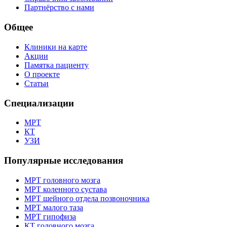
Партнёрство с нами
Общее
Клиники на карте
Акции
Памятка пациенту
О проекте
Статьи
Специализации
МРТ
КТ
УЗИ
Популярные исследования
МРТ головного мозга
МРТ коленного сустава
МРТ шейного отдела позвоночника
МРТ малого таза
МРТ гипофиза
КТ головного мозга