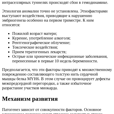
интраселлярных туннелях происходят сбои в гемодинамике.
Этиология аномалии точно не установлена. Этиофакторами
выступают воздействия, приводящие к нарушению
эмбриогенеза особенно на первом триместре. К ним
относятся:
Пожилой возраст матери;
Курение, употребление алкоголя;
Рентгенографическое облучение;
Токсические воздействия;
Прием тератогенных лекарств;
Острые или хронические инфекционные заболевания,
перенесенные в первые 10 недель беременности.
Предполагается, что эти факторы приводят к множественному
повреждению составляющего толстую нить сердечной
мышцы белка MYH6. В этом случае он провоцирует дефекты
межпредсердной перегородки, а также избыточное
разрастание участков миокарда.
Механизм развития
Патогенез зависит от совокупности факторов. Основное