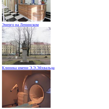
Энерго на Ленинском
Клиника имени Э.Э.Эйхвальда