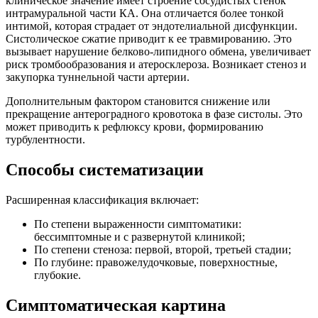
клиническое значение имеет строение сосудистых стенок
интрамуральной части КА. Она отличается более тонкой
интимой, которая страдает от эндотелиальной дисфункции.
Систолическое сжатие приводит к ее травмированию. Это
вызывает нарушение белково-липидного обмена, увеличивает
риск тромбообразования и атеросклероза. Возникает стеноз и
закупорка туннельной части артерии.
Дополнительным фактором становится снижение или
прекращение антероградного кровотока в фазе систолы. Это
может приводить к рефлюксу крови, формированию
турбулентности.
Способы систематизации
Расширенная классификация включает:
По степени выраженности симптоматики:
бессимптомные и с развернутой клиникой;
По степени стеноза: первой, второй, третьей стадии;
По глубине: правожелудочковые, поверхностные,
глубокие.
Симптоматическая картина