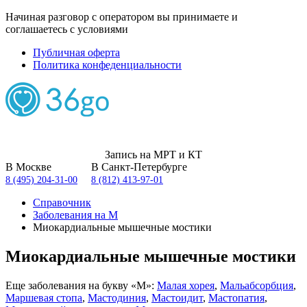
Начиная разговор с оператором вы принимаете и
соглашаетесь с условиями
Публичная оферта
Политика конфеденциальности
Запись на МРТ и КТ
В Москве
В Санкт-Петербурге
8 (495) 204-31-00
8 (812) 413-97-01
Справочник
Заболевания на М
Миокардиальные мышечные мостики
Миокардиальные мышечные мостики
Еще заболевания на букву «М»:
Малая хорея
,
Мальабсорбция
,
Маршевая стопа
,
Мастодиния
,
Мастоидит
,
Мастопатия
,