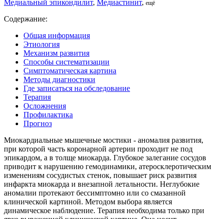
Медиальный эпикондилит
,
Медиастинит
,
ещё
Содержание:
Общая информация
Этиология
Механизм развития
Способы систематизации
Симптоматическая картина
Методы диагностики
Где записаться на обследование
Терапия
Осложнения
Профилактика
Прогноз
Миокардиальные мышечные мостики - аномалия развития,
при которой часть коронарной артерии проходит не под
эпикардом, а в толще миокарда. Глубокое залегание сосудов
приводит к нарушению гемодинамики, атеросклеротическим
изменениям сосудистых стенок, повышает риск развития
инфаркта миокарда и внезапной летальности. Неглубокие
аномалии протекают бессимптомно или со смазанной
клинической картиной. Методом выбора является
динамическое наблюдение. Терапия необходима только при