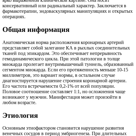
ярко выраженной клинической картине. Она носит
консервативный или радикальный характер. Заключается в
фармакотерапии, эндоваскулярных манипуляциях и открытых
операциях.
Общая информация
Анатомическая норма расположения коронарных артерий
представляет собой залегание КА в рыхлых соединительных
тканей под эпикардом. Это обеспечивает непрерывность
гемодинамического цикла. При этой патологии в толще
миокарда пролегает внутримышечный туннель, образованный
сегментом миокарда. Если его протяженность меньше 10-15
миллиметров, это вариант нормы, в остальном случае
диагностируется нарушение строения коронарной артерии.
Его частота встречаемости 0,2-1% от всей популяции.
Половое соотношение составляет 1:1, но осложнения чаще
возникают у мужчин. Манифестация может произойти в
любом возрасте.
Этиология
Основным этиофактором становится нарушение развития
венечных сосудов в период эмбриогенеза. При длительных