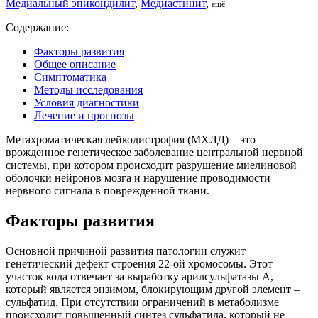
Медиальный эпикондилит
,
Медиастинит
,
ещё
Содержание:
Факторы развития
Общее описание
Симптоматика
Методы исследования
Условия диагностики
Лечение и прогнозы
Метахроматическая лейкодистрофия (МХЛД) – это
врожденное генетическое заболевание центральной нервной
системы, при котором происходит разрушение миелиновой
оболочки нейронов мозга и нарушение проводимости
нервного сигнала в поврежденной ткани.
Факторы развития
Основной причиной развития патологии служит
генетический дефект строения 22-ой хромосомы. Этот
участок кода отвечает за выработку арилсульфатазы А,
который является энзимом, блокирующим другой элемент –
сульфатид. При отсутствии ограничений в метаболизме
происходит повышенный синтез сульфатида, который не