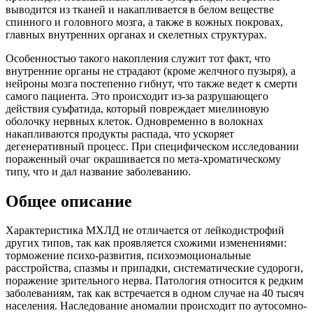
выводится из тканей и накапливается в белом веществе
спинного и головного мозга, а также в кожных покровах,
главных внутренних органах и скелетных структурах.
Особенностью такого накопления служит тот факт, что
внутренние органы не страдают (кроме желчного пузыря), а
нейроны мозга постепенно гибнут, что также ведет к смерти
самого пациента. Это происходит из-за разрушающего
действия суьфатида, который повреждает миелиновую
оболочку нервных клеток. Одновременно в волокнах
накапливаются продукты распада, что ускоряет
дегенеративный процесс. При специфическом исследовании
пораженный очаг окрашивается по мета-хроматическому
типу, что и дал название заболеванию.
Общее описание
Характеристика МХЛД не отличается от лейкодистрофий
других типов, так как проявляется схожими изменениями:
торможение психо-развития, психоэмоциональные
расстройства, спазмы и припадки, систематические судороги,
поражение зрительного нерва. Патология относится к редким
заболеваниям, так как встречается в одном случае на 40 тысяч
населения. Наследование аномалии происходит по аутосомно-