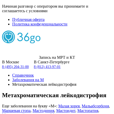
Начиная разговор с оператором вы принимаете и
соглашаетесь с условиями
Публичная оферта
Политика конфеденциальности
Запись на МРТ и КТ
В Москве
В Санкт-Петербурге
8 (495) 204-31-00
8 (812) 413-97-01
Справочник
Заболевания на М
Метахроматическая лейкодистрофия
Метахроматическая лейкодистрофия
Еще заболевания на букву «М»:
Малая хорея
,
Мальабсорбция
,
Маршевая стопа
,
Мастодиния
,
Мастоидит
,
Мастопатия
,