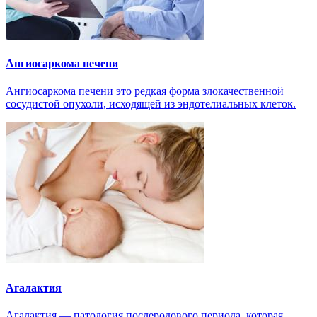
Ангиосаркома печени
Ангиосаркома печени это редкая форма злокачественной
сосудистой опухоли, исходящей из эндотелиальных клеток.
Агалактия
Агалактия — патология послеродового периода, которая