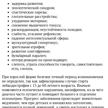
задержка развития;
эпилептический синдром;
спастические парезы;
глотательные расстройства;
ухудшение моторики;
снижение мышечного тонуса;
раскоординация, неустойчивость походки;
слабость, угасание рефлексов;
падение интеллектуальной сферы;
мускулатурный гипертонус;
зрительная атрофия;
развитие олигофрении;
бульбарный паралич;
потеря реакции на происходящее;
слепота, утрата способности говорить, самостоятельно
есть, глотать.
При взрослой форме болезни точный период возникновения
не определен, так как зафиксированы случаи старта
лейкодистрофия с 15 до 60-летнего возраста. Вначале
появляются психические нарушения, шизофрения, из-за чего
диагноз часто путают и помещают больного в отделение
психиатрии. Прогресс заболевания происходит значительно
медленнее, чем при детских и юношеских патологиях,
завершается полной деменцией, а смерть наступает в течение