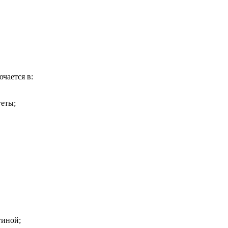
чается в:
еты;
тиной;