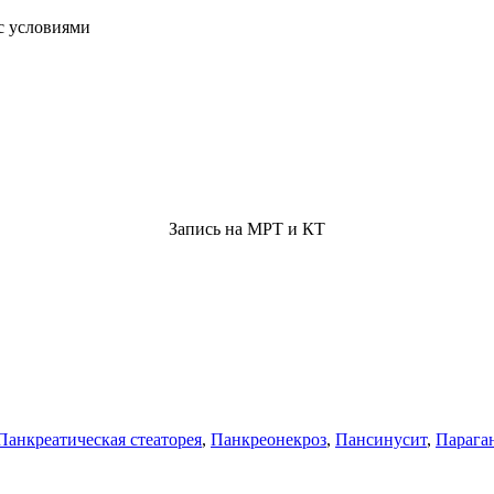
с условиями
Запись на МРТ и КТ
Панкреатическая стеаторея
,
Панкреонекроз
,
Пансинусит
,
Парага