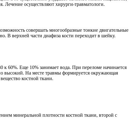
ия. Лечение осуществляют хирурги-травматологи.
а возможность совершать многообразные тонкие двигательные
о. В верхней части диафиза кости переходит в шейку.
 30 к 60%. Еще 10% занимает вода. При переломе начинается
чно высокий. На месте травмы формируется окружающая
вещество костной ткани.
ением минеральной плотности костной ткани, второй с