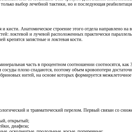
 только выбор лечебной тактики, но и последующая реабилитац
ья и кисти. Анатомическое строение этого отдела направлено н
стей: локтевой и лучевой расположенных практически параллельн
ей крепятся запястные и локтевая кости.
и минеральная часть в процентном соотношении соотносятся, как
и сосуды плохо спадаются, поэтому объем кровопотери достато
бриновых нитей, на основе которых формируется межклеточное 
ологический и травматический перелом. Первый связан со сниж
ый, открытый;
ейки, диафиза;
ные, оскольчатые, продольные, косые, поперечные;