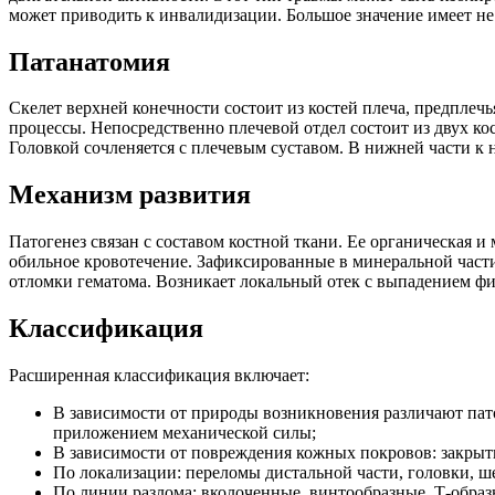
может приводить к инвалидизации. Большое значение имеет не
Патанатомия
Скелет верхней конечности состоит из костей плеча, предплеч
процессы. Непосредственно плечевой отдел состоит из двух ко
Головкой сочленяется с плечевым суставом. В нижней части к н
Механизм развития
Патогенез связан с составом костной ткани. Ее органическая 
обильное кровотечение. Зафиксированные в минеральной част
отломки гематома. Возникает локальный отек с выпадением фи
Классификация
Расширенная классификация включает:
В зависимости от природы возникновения различают пат
приложением механической силы;
В зависимости от повреждения кожных покровов: закрыт
По локализации: переломы дистальной части, головки, ш
По линии разлома: вколоченные, винтообразные, Т-образ