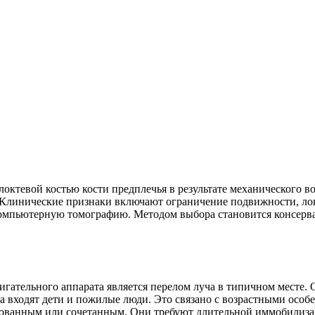
октевой костью кости предплечья в результате механического во
я. Клинические признаки включают ограничение подвижности, л
компьютерную томографию. Методом выбора становится консерв
ательного аппарата является перелом луча в типичном месте. О
ка входят дети и пожилые люди. Это связано с возрастными осо
рованным или сочетанным. Они требуют длительной иммобилизац