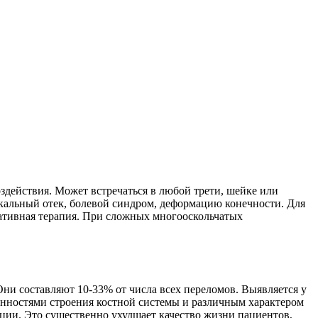
здействия. Может встречаться в любой трети, шейке или
окальный отек, болевой синдром, деформацию конечности. Для
ативная терапия. При сложных многооскольчатых
ни составляют 10-33% от числа всех переломов. Выявляется у
бенностями строения костной системы и различным характером
ии. Это существенно ухудшает качество жизни пациентов,