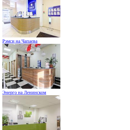
Рэмси на Чапаева
Энерго на Ленинском