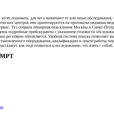
отят понимать, для чего назначают те или иные обследования, 
ических центров они ориентируются на протоколы оказания мед
ервис. Тут собрана обширная база клиник Москвы и Санкт-Пете
ены подробные прейскуранты с указанием стоимости обследован
х регулярно обновляется. Удобная система поиска позволяет вы
тановленного оборудования, квалификации и опыте работы персо
сскажут, как подготовиться к исследованию, что взять с собой, 
 МРТ
ой