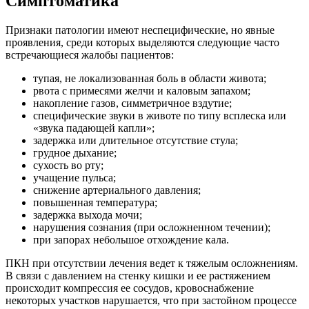
Симптоматика
Признаки патологии имеют неспецифические, но явные
проявления, среди которых выделяются следующие часто
встречающиеся жалобы пациентов:
тупая, не локализованная боль в области живота;
рвота с примесями желчи и каловым запахом;
накопление газов, симметричное вздутие;
специфические звуки в животе по типу всплеска или
«звука падающей капли»;
задержка или длительное отсутствие стула;
грудное дыхание;
сухость во рту;
учащение пульса;
снижение артериального давления;
повышенная температура;
задержка выхода мочи;
нарушения сознания (при осложненном течении);
при запорах небольшое отхождение кала.
ПКН при отсутствии лечения ведет к тяжелым осложнениям.
В связи с давлением на стенку кишки и ее растяжением
происходит компрессия ее сосудов, кровоснабжение
некоторых участков нарушается, что при застойном процессе