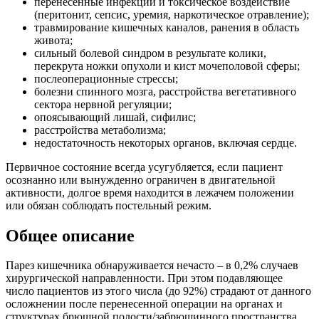
перенесенные инфекции и токсическое воздействие
(перитонит, сепсис, уремия, наркотическое отравление);
травмирование кишечных каналов, ранения в область
живота;
сильный болевой синдром в результате колики,
перекрута ножки опухоли и кист мочеполовой сферы;
послеоперационные стрессы;
болезни спинного мозга, расстройства вегетативного
сектора нервной регуляции;
опоясывающий лишай, сифилис;
расстройства метаболизма;
недостаточность некоторых органов, включая сердце.
Первичное состояние всегда усугубляется, если пациент
осознанно или вынужденно ограничен в двигательной
активности, долгое время находится в лежачем положении
или обязан соблюдать постельный режим.
Общее описание
Парез кишечника обнаруживается нечасто – в 0,2% случаев
хирургической направленности. При этом подавляющее
число пациентов из этого числа (до 92%) страдают от данного
осложнении после перенесенной операции на органах и
структурах брюшной полости/забрюшинного пространства.