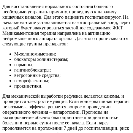
Для восстановления нормального состояния больного
необходимо устранить причину, приведшую к параличу
кишечных каналов. Для этого пациента госпитализируют. На
начальном этапе устанавливается назогастральный зонд, через
который будет эвакуироваться застойное содержимое ЖКТ.
Медикаментозная терапия направлена на активацию
нейромышечного аппарата органа. Для этого прописываются
следующие группы препаратов:
М-холиномиметики;
блокаторы холинэстеразы;
гормоны;
ганглиоблокатры;
ветрогонные средства;
геморефлекторы;
прокинетики.
Для механической выработки рефлекса делаются клизмы, и
проводится электростимуляция. Если консервативная терапия
не возымела эффекта, решается вопрос о проведении
оперативного лечения – лапаротомии. Прогнозы на
выздоровление обычно благоприятные при диагностике
болезни в первые сутки после ее начала. Если парез
продолжается на протяжении 7 дней до госпитализации, риск