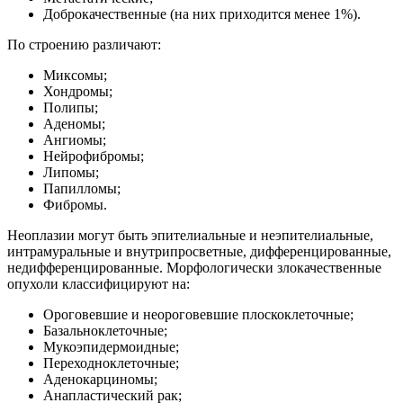
Доброкачественные (на них приходится менее 1%).
По строению различают:
Миксомы;
Хондромы;
Полипы;
Аденомы;
Ангиомы;
Нейрофибромы;
Липомы;
Папилломы;
Фибромы.
Неоплазии могут быть эпителиальные и неэпителиальные,
интрамуральные и внутрипросветные, дифференцированные,
недифференцированные. Морфологически злокачественные
опухоли классифицируют на:
Ороговевшие и неороговевшие плоскоклеточные;
Базальноклеточные;
Мукоэпидермоидные;
Переходноклеточные;
Аденокарциномы;
Анапластический рак;