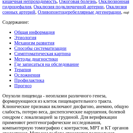
кишечная непроходимость
,
Ожоговая болезнь
,
Окклюзионная
гидроцефалия
,
Окклюзия подключичной артерии
,
Окклюзия
сонных артерий
,
Оливопонтоцеребеллярные дегенерации
,
ещё
Содержание:
Общая информация
Этиология
Механизм развития
Способы систематизации
Симптоматическая картина
Методы диагностики
Где записаться на обследование
Терапия
Осложнения
Профилактика
Прогноз
Опухоли пищевода - неоплазии различного генеза,
формирующиеся из клеток пищеварительного тракта.
Клинические признаки включают дисфагию, анемию, общую
слабость, потерю веса, диспепсические нарушения, болевой
синдром с локализацией за грудиной. Для верификации
применяют рентгенографические исследования,
компьютерную томографию с контрастом, МРТ и КТ органов