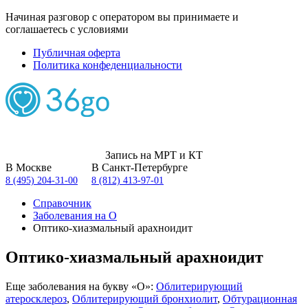
Начиная разговор с оператором вы принимаете и
соглашаетесь с условиями
Публичная оферта
Политика конфеденциальности
Запись на МРТ и КТ
В Москве
В Санкт-Петербурге
8 (495) 204-31-00
8 (812) 413-97-01
Справочник
Заболевания на О
Оптико-хиазмальный арахноидит
Оптико-хиазмальный арахноидит
Еще заболевания на букву «О»:
Облитерирующий
атеросклероз
,
Облитерирующий бронхиолит
,
Обтурационная