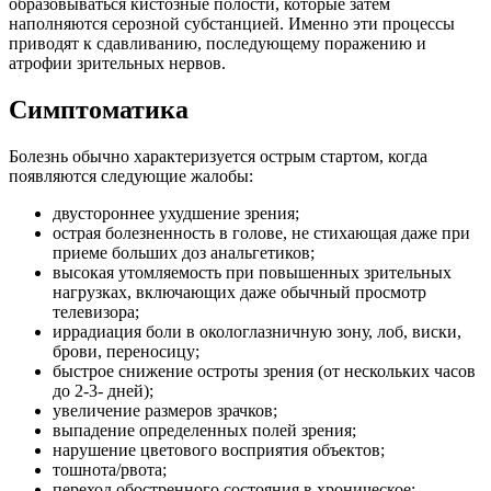
образовываться кистозные полости, которые затем
наполняются серозной субстанцией. Именно эти процессы
приводят к сдавливанию, последующему поражению и
атрофии зрительных нервов.
Симптоматика
Болезнь обычно характеризуется острым стартом, когда
появляются следующие жалобы:
двустороннее ухудшение зрения;
острая болезненность в голове, не стихающая даже при
приеме больших доз анальгетиков;
высокая утомляемость при повышенных зрительных
нагрузках, включающих даже обычный просмотр
телевизора;
иррадиация боли в окологлазничную зону, лоб, виски,
брови, переносицу;
быстрое снижение остроты зрения (от нескольких часов
до 2-3- дней);
увеличение размеров зрачков;
выпадение определенных полей зрения;
нарушение цветового восприятия объектов;
тошнота/рвота;
переход обостренного состояния в хроническое;