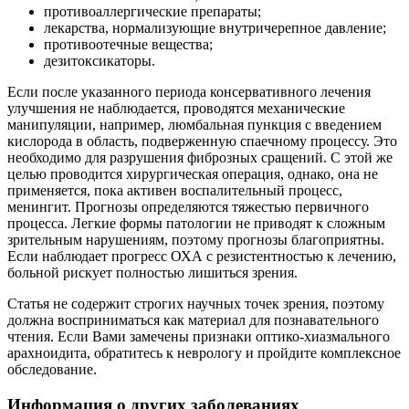
противоаллергические препараты;
лекарства, нормализующие внутричерепное давление;
противоотечные вещества;
дезитоксикаторы.
Если после указанного периода консервативного лечения
улучшения не наблюдается, проводятся механические
манипуляции, например, люмбальная пункция с введением
кислорода в область, подверженную спаечному процессу. Это
необходимо для разрушения фиброзных сращений. С этой же
целью проводится хирургическая операция, однако, она не
применяется, пока активен воспалительный процесс,
менингит. Прогнозы определяются тяжестью первичного
процесса. Легкие формы патологии не приводят к сложным
зрительным нарушениям, поэтому прогнозы благоприятны.
Если наблюдает прогресс ОХА с резистентностью к лечению,
больной рискует полностью лишиться зрения.
Статья не содержит строгих научных точек зрения, поэтому
должна восприниматься как материал для познавательного
чтения. Если Вами замечены признаки оптико-хиазмального
арахноидита, обратитесь к неврологу и пройдите комплексное
обследование.
Информация о других заболеваниях