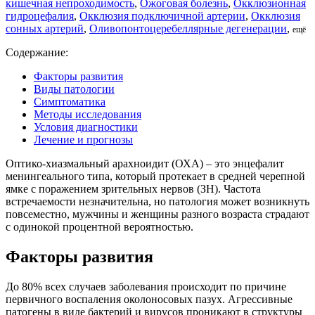
кишечная непроходимость
,
Ожоговая болезнь
,
Окклюзионная
гидроцефалия
,
Окклюзия подключичной артерии
,
Окклюзия
сонных артерий
,
Оливопонтоцеребеллярные дегенерации
,
ещё
Содержание:
Факторы развития
Виды патологии
Симптоматика
Методы исследования
Условия диагностики
Лечение и прогнозы
Оптико-хиазмальный арахноидит (ОХА) – это энцефалит
менингеального типа, который протекает в средней черепной
ямке с поражением зрительных нервов (ЗН). Частота
встречаемости незначительна, но патология может возникнуть
повсеместно, мужчины и женщины разного возраста страдают
с одинокой процентной вероятностью.
Факторы развития
До 80% всех случаев заболевания происходит по причине
первичного воспаления околоносовых пазух. Агрессивные
патогены в виде бактерий и вирусов проникают в структуры