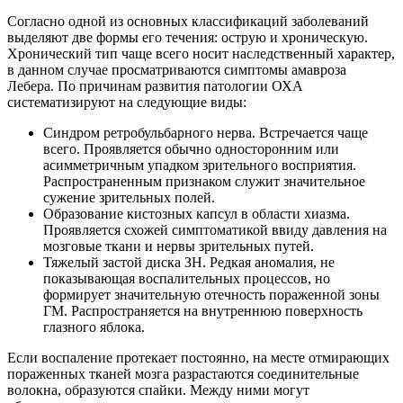
Согласно одной из основных классификаций заболеваний
выделяют две формы его течения: острую и хроническую.
Хронический тип чаще всего носит наследственный характер,
в данном случае просматриваются симптомы амавроза
Лебера. По причинам развития патологии ОХА
систематизируют на следующие виды:
Синдром ретробульбарного нерва. Встречается чаще
всего. Проявляется обычно односторонним или
асимметричным упадком зрительного восприятия.
Распространенным признаком служит значительное
сужение зрительных полей.
Образование кистозных капсул в области хиазма.
Проявляется схожей симптоматикой ввиду давления на
мозговые ткани и нервы зрительных путей.
Тяжелый застой диска ЗН. Редкая аномалия, не
показывающая воспалительных процессов, но
формирует значительную отечность пораженной зоны
ГМ. Распространяется на внутреннюю поверхность
глазного яблока.
Если воспаление протекает постоянно, на месте отмирающих
пораженных тканей мозга разрастаются соединительные
волокна, образуются спайки. Между ними могут