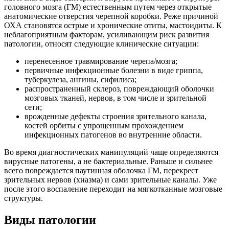
головного мозга (ГМ) естественным путем через открытые
анатомические отверстия черепной коробки. Реже причиной
ОХА становятся острые и хронические отиты, мастоидиты. К
неблагоприятным факторам, усиливающим риск развития
патологии, относят следующие клинические ситуации:
перенесенное травмирование черепа/мозга;
первичные инфекционные болезни в виде гриппа,
туберкулеза, ангины, сифилиса;
распространенный склероз, повреждающий оболочки
мозговых тканей, нервов, в том числе и зрительной
сети;
врожденные дефекты строения зрительного канала,
костей орбиты с упрощенным прохождением
инфекционных патогенов во внутренние области.
Во время диагностических манипуляций чаще определяются
вирусные патогены, а не бактериальные. Раньше и сильнее
всего повреждается паутинная оболочка ГМ, перекрест
зрительных нервов (хиазма) и сами зрительные каналы. Уже
после этого воспаление переходит на мягкотканные мозговые
структуры.
Виды патологии