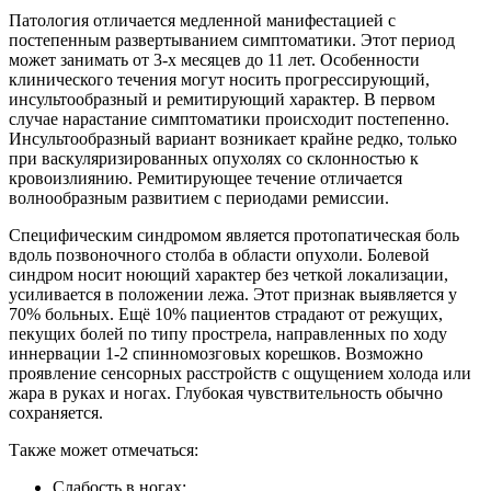
Патология отличается медленной манифестацией с
постепенным развертыванием симптоматики. Этот период
может занимать от 3-х месяцев до 11 лет. Особенности
клинического течения могут носить прогрессирующий,
инсультообразный и ремитирующий характер. В первом
случае нарастание симптоматики происходит постепенно.
Инсультообразный вариант возникает крайне редко, только
при васкуляризированных опухолях со склонностью к
кровоизлиянию. Ремитирующее течение отличается
волнообразным развитием с периодами ремиссии.
Специфическим синдромом является протопатическая боль
вдоль позвоночного столба в области опухоли. Болевой
синдром носит ноющий характер без четкой локализации,
усиливается в положении лежа. Этот признак выявляется у
70% больных. Ещё 10% пациентов страдают от режущих,
пекущих болей по типу прострела, направленных по ходу
иннервации 1-2 спинномозговых корешков. Возможно
проявление сенсорных расстройств с ощущением холода или
жара в руках и ногах. Глубокая чувствительность обычно
сохраняется.
Также может отмечаться:
Слабость в ногах;