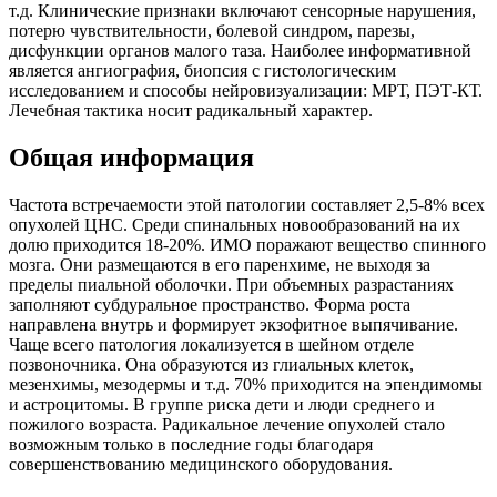
т.д. Клинические признаки включают сенсорные нарушения,
потерю чувствительности, болевой синдром, парезы,
дисфункции органов малого таза. Наиболее информативной
является ангиография, биопсия с гистологическим
исследованием и способы нейровизуализации: МРТ, ПЭТ-КТ.
Лечебная тактика носит радикальный характер.
Общая информация
Частота встречаемости этой патологии составляет 2,5-8% всех
опухолей ЦНС. Среди спинальных новообразований на их
долю приходится 18-20%. ИМО поражают вещество спинного
мозга. Они размещаются в его паренхиме, не выходя за
пределы пиальной оболочки. При объемных разрастаниях
заполняют субдуральное пространство. Форма роста
направлена внутрь и формирует экзофитное выпячивание.
Чаще всего патология локализуется в шейном отделе
позвоночника. Она образуются из глиальных клеток,
мезенхимы, мезодермы и т.д. 70% приходится на эпендимомы
и астроцитомы. В группе риска дети и люди среднего и
пожилого возраста. Радикальное лечение опухолей стало
возможным только в последние годы благодаря
совершенствованию медицинского оборудования.