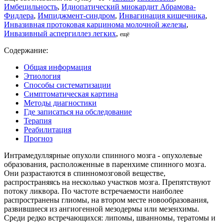
Имбецильность
,
Идиопатический миокардит Абрамова-
Фидлера
,
Импиджмент-синдром
,
Инвагинация кишечника
,
Инвазивная протоковая карцинома молочной железы
,
Инвазивный аспергиллез легких
,
ещё
Содержание:
Общая информация
Этиология
Способы систематизации
Симптоматическая картина
Методы диагностики
Где записаться на обследование
Терапия
Реабилитация
Прогноз
Интрамедуллярные опухоли спинного мозга - опухолевые
образования, расположенные в паренхиме спинного мозга.
Они разрастаются в спинномозговой веществе,
распространяясь на несколько участков мозга. Препятствуют
потоку ликвора. По частоте встречаемости наиболее
распространены глиомы, на втором месте новообразования,
развившиеся из ангиогенной мезодермы или мезенхимы.
Среди редко встречающихся: липомы, шванномы, тератомы и