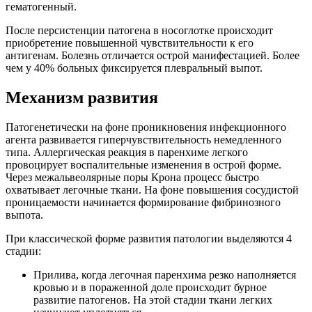
гематогенный.
После персистенции патогена в носоглотке происходит
приобретение повышенной чувствительности к его
антигенам. Болезнь отличается острой манифестацией. Более
чем у 40% больных фиксируется плевральный выпот.
Механизм развития
Патогенетически на фоне проникновения инфекционного
агента развивается гиперчувствительность немедленного
типа. Аллергическая реакция в паренхиме легкого
провоцирует воспалительные изменения в острой форме.
Через межальвеолярные поры Крона процесс быстро
охватывает легочные ткани. На фоне повышения сосудистой
проницаемости начинается формирование фибринозного
выпота.
При классической форме развития патологии выделяются 4
стадии:
Прилива, когда легочная паренхима резко наполняется
кровью и в пораженной доле происходит бурное
развитие патогенов. На этой стадии ткани легких