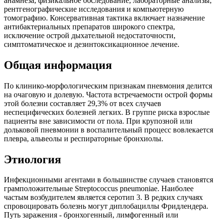
анамнеза, физикальное обследование, лабораторные анализы,
рентгенографические исследования и компьютерную
томографию. Консервативная тактика включает назначение
антибактериальных препаратов широкого спектра,
исключение острой дыхательной недостаточности,
симптоматическое и дезинтоксикационное лечение.
Общая информация
По клинико-морфологическим признакам пневмония делится
на очаговую и долевую. Частота встречаемости острой формы
этой болезни составляет 29,3% от всех случаев
неспецифических болезней легких. В группе риска взрослые
пациенты вне зависимости от пола. При крупозной или
дольковой пневмонии в воспалительный процесс вовлекается
плевра, альвеолы и респираторные бронхиолы.
Этиология
Инфекционными агентами в большинстве случаев становятся
грамположительные Streptococcus pneumoniae. Наиболее
частым возбудителем является серотип 3. В редких случаях
спровоцировать болезнь могут диплобациллы Фридлендера.
Путь заражения - бронхогенный, лимфогенный или