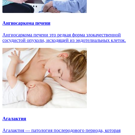
Ангиосаркома печени
Ангиосаркома печени это редкая форма злокачественной
сосудистой опухоли, исходящей из эндотелиальных клеток.
Агалактия
Агалактия — патология послеродового периода, которая