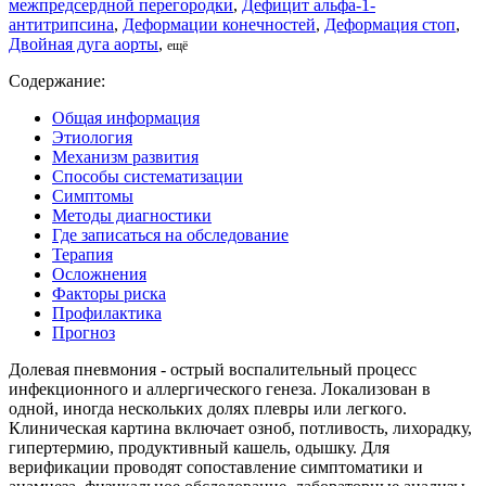
межпредсердной перегородки
,
Дефицит альфа-1-
антитрипсина
,
Деформации конечностей
,
Деформация стоп
,
Двойная дуга аорты
,
ещё
Содержание:
Общая информация
Этиология
Механизм развития
Способы систематизации
Симптомы
Методы диагностики
Где записаться на обследование
Терапия
Осложнения
Факторы риска
Профилактика
Прогноз
Долевая пневмония - острый воспалительный процесс
инфекционного и аллергического генеза. Локализован в
одной, иногда нескольких долях плевры или легкого.
Клиническая картина включает озноб, потливость, лихорадку,
гипертермию, продуктивный кашель, одышку. Для
верификации проводят сопоставление симптоматики и