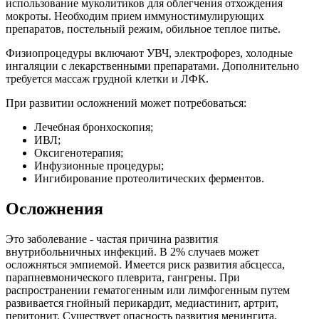
использование муколитиков для облегчения отхождения
мокроты. Необходим прием иммуностимулирующих
препаратов, постельный режим, обильное теплое питье.
Физиопроцедуры включают УВЧ, электрофорез, холодные
ингаляции с лекарственными препаратами. Дополнительно
требуется массаж грудной клетки и ЛФК.
При развитии осложнений может потребоваться:
Лечебная бронхоскопия;
ИВЛ;
Оксигенотерапия;
Инфузионные процедуры;
Ингибирование протеолитических ферментов.
Осложнения
Это заболевание - частая причина развития
внутрибольничных инфекций. В 2% случаев может
осложняться эмпиемой. Имеется риск развития абсцесса,
парапневмонического плеврита, гангрены. При
распространении гематогенным или лимфогенным путем
развивается гнойный перикардит, медиастинит, артрит,
перитонит. Существует опасность развития менингита,