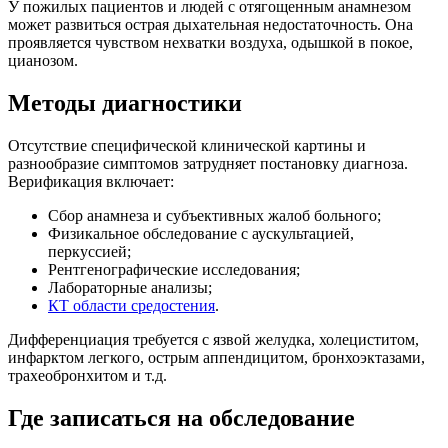
У пожилых пациентов и людей с отягощенным анамнезом
может развиться острая дыхательная недостаточность. Она
проявляется чувством нехватки воздуха, одышкой в покое,
цианозом.
Методы диагностики
Отсутствие специфической клинической картины и
разнообразие симптомов затрудняет постановку диагноза.
Верификация включает:
Сбор анамнеза и субъективных жалоб больного;
Физикальное обследование с аускультацией,
перкуссией;
Рентгенографические исследования;
Лабораторные анализы;
КТ области средостения
.
Дифференциация требуется с язвой желудка, холециститом,
инфарктом легкого, острым аппендицитом, бронхоэктазами,
трахеобронхитом и т.д.
Где записаться на обследование