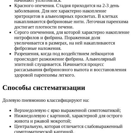
начинают уплотняться.
Красного опечения. Стадия приходится на 2-3 день
заболевания. Для нее характерно накопление
эритроцитов в альвеолярных просветах. В клетках
накапливаются фибриновые нити. Легочная паренхима
достигает плотности печени.
Серого опеченения, для которой характерно накопление
нитрофилов и фибрина. Пораженная доля
увеличивается в размерах, на ней накапливаются
фиброзные наложения.
Разрешения, когда под воздействием лейкоцитов
происходит разжижение фибрина. Альвеолярный
эпителий слущивается. Начинается процесс
рассасывания фибринозного выпота и восстановления
здоровой паренхимы легкого.
Способы систематизации
Долевую пневмонию классифицируют на:
Верхнедолевую с ярко выраженной симптоматикой;
Нижнедолевую с картиной, характерной для острого
живота и ржавой мокротой;
Центральную, которая отличается слабовыраженный
симптоматической картиной.