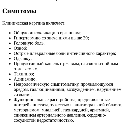
Симптомы
Клиническая картина включает:
Общую интоксикацию организма;
Гипертермию со значениями выше 39;
Головную боль;
Озноб;
Острые плевральные боли интенсивного характера;
Одышку;
Продуктивный кашель с ржавым, слизисто-гнойным
отделяемым;
Тахипноэ;
Адинамию;
Неврологическую симптоматику, проявляющуюся
бредом, галлюцинациями, возбуждением, нарушением
сознания;
Функциональные расстройства, представленные
потерей аппетита, тяжестью в эпигастральной области,
метеоризмом, миалгией, тахикардией, аритмией,
снижением артериального давления, сердечно-
сосудистой недостаточностью.