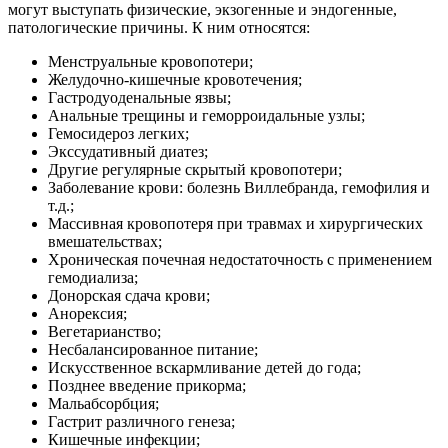
могут выступать физические, экзогенные и эндогенные,
патологические причины. К ним относятся:
Менструальные кровопотери;
Желудочно-кишечные кровотечения;
Гастродуоденальные язвы;
Анальные трещины и геморроидальные узлы;
Гемосидероз легких;
Экссудативный диатез;
Другие регулярные скрытый кровопотери;
Заболевание крови: болезнь Виллебранда, гемофилия и
т.д.;
Массивная кровопотеря при травмах и хирургических
вмешательствах;
Хроническая почечная недостаточность с применением
гемодиализа;
Донорская сдача крови;
Анорексия;
Вегетарианство;
Несбалансированное питание;
Искусственное вскармливание детей до года;
Позднее введение прикорма;
Мальабсорбция;
Гастрит различного генеза;
Кишечные инфекции;