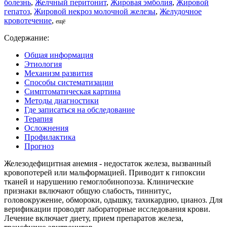
болезнь
,
Желчный перитонит
,
Жировая эмболия
,
Жировой
гепатоз
,
Жировой некроз молочной железы
,
Желудочное
кровотечение
,
ещё
Содержание:
Общая информация
Этиология
Механизм развития
Способы систематизации
Симптоматическая картина
Методы диагностики
Где записаться на обследование
Терапия
Осложнения
Профилактика
Прогноз
Железодефицитная анемия - недостаток железа, вызванный
кровопотерей или мальформацией. Приводит к гипоксии
тканей и нарушению гемоглобинопоэза. Клинические
признаки включают общую слабость, тиннитус,
головокружение, обмороки, одышку, тахикардию, цианоз. Для
верификации проводят лабораторные исследования крови.
Лечение включает диету, прием препаратов железа,