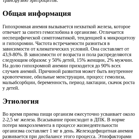
трансфузию эритроцитов.
Общая информация
Гипохромная анемия вызывается нехваткой железа, которое
отвечает за синтез гемоглобина в организме. Отличается
неспецифической симптоматикой, тенденцией к микроцитозу
и гипохромии. Частота встречаемости разниться в
зависимости от климатических условий. Она составляет от
43,9-80%. В зависимости от возраста и пола распределяются
следующим образом: у 50% детей, 15% женщин, 2% мужчин.
На долю гипохромной анемии приходится до 90% всех
случаев анемий. Причиной развития может быть внутреннее
кровотечение, обильные менструации, процесс гемолиза,
мальабсорбции, беременность, период лактации, скачок роста
у детей.
Этиология
Во время приема пищи организм ежесуточно усваивает около
2-2,5 мг железа. Всасывание происходит в ДПК. В норме
потери микроэлемента в процессе жизнедеятельности
организма составляет 1 мг в день. Железодефицитная анемия
развивается при дисбалансе этого процесса. Этиофакторами