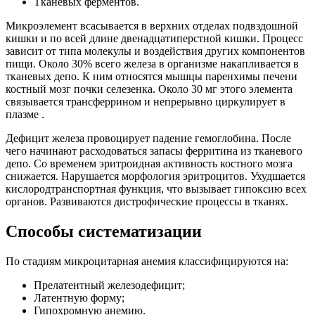
Тканевых ферментов.
Микроэлемент всасывается в верхних отделах подвздошной
кишки и по всей длине двенадцатиперстной кишки. Процесс
зависит от типа молекулы и воздействия других компонентов
пищи. Около 30% всего железа в организме накапливается в
тканевых депо. К ним относятся мышцы паренхимы печени
костный мозг почки селезенка. Около 30 мг этого элемента
связывается трансферрином и непрерывно циркулирует в
плазме .
Дефицит железа провоцирует падение гемоглобина. После
чего начинают расходоваться запасы ферритина из тканевого
депо. Со временем эритроидная активность костного мозга
снижается. Нарушается морфология эритроцитов. Ухудшается
кислородтранспортная функция, что вызывает гипоксию всех
органов. Развиваются дистрофические процессы в тканях.
Способы систематизации
По стадиям микроцитарная анемия классифицируются на:
Прелатентный железодефицит;
Латентную форму;
Гипохромную анемию.