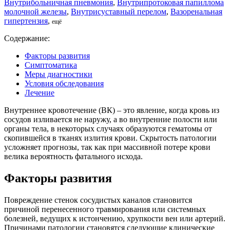
Внутрибольничная пневмония
,
Внутрипротоковая папиллома
молочной железы
,
Внутрисуставный перелом
,
Вазоренальная
гипертензия
,
ещё
Содержание:
Факторы развития
Симптоматика
Меры диагностики
Условия обследования
Лечение
Внутреннее кровотечение (ВК) – это явление, когда кровь из
сосудов изливается не наружу, а во внутренние полости или
органы тела, в некоторых случаях образуются гематомы от
скопившейся в тканях излития крови. Скрытость патологии
усложняет прогнозы, так как при массивной потере крови
велика вероятность фатального исхода.
Факторы развития
Повреждение стенок сосудистых каналов становится
причиной перенесенного травмирования или системных
болезней, ведущих к истончению, хрупкости вен или артерий.
Причинами патологии становятся следующие клинические