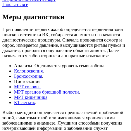
Показать все
Меры диагностики
При появлении первых жалоб определяется первичная зона
поисков источника ВК, собирается анамнез и назначаются
диагностические процедуры. Сначала проводится осмотр и
опрос, измеряется давление, выслушиваются ритмы пульса и
дыхания, проводится ощупывание области живота. Далее
назначаются лабораторные и аппаратные изыскания:
Анализы. Оценивается уровень гемоглобина.
Колоноскопия
.
Бронхоскопия
.
Цистоскопия.
МРТ головы.
МРТ органов брюшной полости
.
МРТ кишечника
.
КТ легких
.
Выбор методики определяется предполагаемой проблемной
зоной, симптоматикой или имеющимися хроническими
заболеваниями в анамнезе. Лучшими способами получения
исчерпывающей информации о заболевании служат