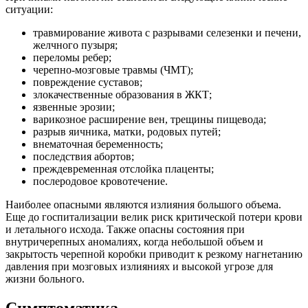
ситуации:
травмирование живота с разрывами селезенки и печени,
желчного пузыря;
переломы ребер;
черепно-мозговые травмы (ЧМТ);
повреждение суставов;
злокачественные образования в ЖКТ;
язвенные эрозии;
варикозное расширение вен, трещины пищевода;
разрыв яичника, матки, родовых путей;
внематочная беременность;
последствия абортов;
преждевременная отслойка плаценты;
послеродовое кровотечение.
Наиболее опасными являются излияния большого объема.
Еще до госпитализации велик риск критической потери крови
и летального исхода. Также опасны состояния при
внутричерепных аномалиях, когда небольшой объем и
закрытость черепной коробки приводит к резкому нагнетанию
давления при мозговых излияниях и высокой угрозе для
жизни больного.
Симптоматика