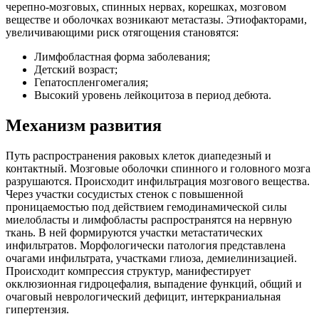
черепно-мозговых, спинных нервах, корешках, мозговом
веществе и оболочках возникают метастазы. Этиофакторами,
увеличивающими риск отягощения становятся:
Лимфобластная форма заболевания;
Детский возраст;
Гепатоспленгомегалия;
Высокий уровень лейкоцитоза в период дебюта.
Механизм развития
Путь распространения раковых клеток диапедезный и
контактный. Мозговые оболочки спинного и головного мозга
разрушаются. Происходит инфильтрация мозгового вещества.
Через участки сосудистых стенок с повышенной
проницаемостью под действием гемодинамической силы
миелобласты и лимфобласты распространятся на нервную
ткань. В ней формируются участки метастатических
инфильтратов. Морфологически патология представлена
очагами инфильтрата, участками глиоза, демиелинизацией.
Происходит компрессия структур, манифестирует
окклюзионная гидроцефалия, выпадение функций, общий и
очаговый неврологический дефицит, интеркраниальная
гипертензия.