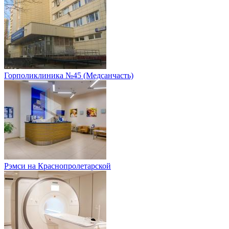
Горполиклиника №45 (Медсанчасть)
Рэмси на Краснопролетарской