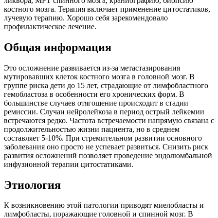
ликвора, МРТ спинного мозга, краниографию, биопсию
костного мозга. Терапия включает применение цитостатиков,
лучевую терапию. Хорошо себя зарекомендовало
профилактическое лечение.
Общая информация
Это осложнение развивается из-за метастазирования
мутировавших клеток костного мозга в головной мозг. В
группе риска дети до 15 лет, страдающие от лимфобластного
гемобластоза в особенности его хронических форм. В
большинстве случаев отягощение происходит в стадии
ремиссии. Случаи нейролейкоза в период острый лейкемии
встречаются редко. Частота встречаемости напрямую связана с
продолжительностью жизни пациента, но в среднем
составляет 5-10%. При стремительном развитии основного
заболевания оно просто не успевает развиться. Снизить риск
развития осложнений позволяет проведение эндолюмбальной
инфузионной терапии цитостатиками.
Этиология
К возникновению этой патологии приводят миелобласты и
лимфобласты, поражающие головной и спинной мозг. В