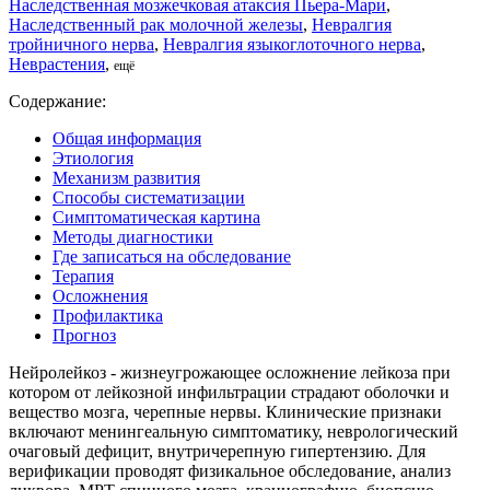
Наследственная мозжечковая атаксия Пьера-Мари
,
Наследственный рак молочной железы
,
Невралгия
тройничного нерва
,
Невралгия языкоглоточного нерва
,
Неврастения
,
ещё
Содержание:
Общая информация
Этиология
Механизм развития
Способы систематизации
Симптоматическая картина
Методы диагностики
Где записаться на обследование
Терапия
Осложнения
Профилактика
Прогноз
Нейролейкоз - жизнеугрожающее осложнение лейкоза при
котором от лейкозной инфильтрации страдают оболочки и
вещество мозга, черепные нервы. Клинические признаки
включают менингеальную симптоматику, неврологический
очаговый дефицит, внутричерепную гипертензию. Для
верификации проводят физикальное обследование, анализ